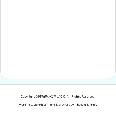
Copyright©
掃除嫌いの家づくり
All Rights Reserved.
WordPress Luxeritas Theme is provided by "
Thought is free
".