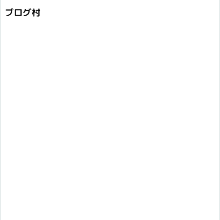
イ
ブ
ブログ村