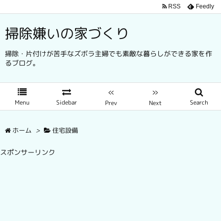
RSS
Feedly
掃除嫌いの家づくり
掃除・片付けが苦手なズボラ主婦でも素敵な暮らしができる家を作
るブログ。
«
»
Menu
Sidebar
Search
Prev
Next
ホーム
>
住宅設備
スポンサーリンク