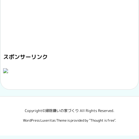
スポンサーリンク
Copyright©
掃除嫌いの家づくり
All Rights Reserved.
WordPress Luxeritas Theme is provided by "
Thought is free
".